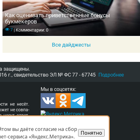
Как оценивать приветственные бонусы
букмекеров
7
|
Комментарии: 0
Все дайджесты
а защищены.
16 г.,
свидетельство
ЭЛ № ФС 77 - 67745
Подробнее
Мы в соцсетях:
­сти не несёт.
о­жет не сов­па­
в несут от­вет­
ор­та­ле раз­ме­
а свя­зать­ся с
том вы даёте согласие на сбор
том вы даёте согласие на сбор
Понятно
Понятно
­ших прав. Ва­ши
ет-сервиса «Яндекс.Метрика».
ет-сервиса «Яндекс.Метрика».
 при­ня­ты.