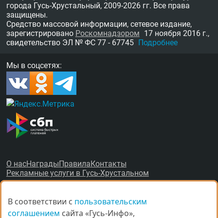
города Гусь-Хрустальный,
2009-2026 гг.
Все права
защищены.
Средство массовой информации, сетевое издание,
зарегистрировано
Роскомнадзором
17 ноября 2016 г.,
свидетельство
ЭЛ № ФС 77 - 67745
Подробнее
Мы в соцсетях:
О нас
Награды
Правила
Контакты
Рекламные услуги в Гусь-Хрустальном
В соответствии с
В соответствии с
пользовательским
пользовательским
соглашением
соглашением
сайта «Гусь-Инфо»,
сайта «Гусь-Инфо»,