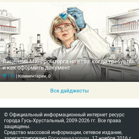
Лицензия Минпромторга на ввоз: когда требуется
и как оформить документ
112
|
Комментарии: 0
Все дайджесты
© Официальный информационный интернет ресурс
города Гусь-Хрустальный,
2009-2026 гг.
Все права
защищены.
Средство массовой информации, сетевое издание,
зарегистрировано
Роскомнадзором
17 ноября 2016 г.,