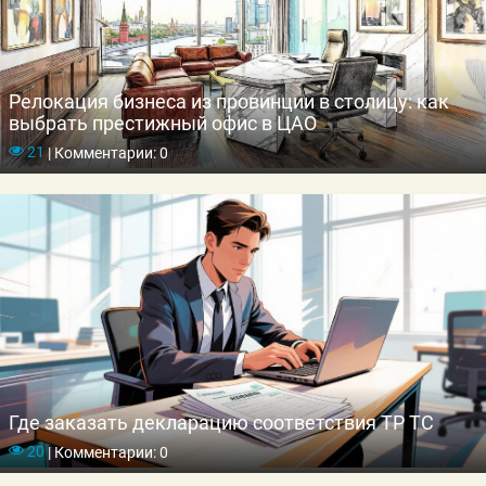
Релокация бизнеса из провинции в столицу: как
выбрать престижный офис в ЦАО
21
|
Комментарии: 0
Где заказать декларацию соответствия ТР ТС
20
|
Комментарии: 0