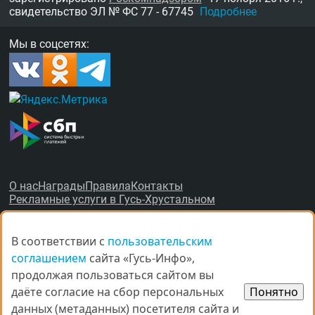
свидетельство
ЭЛ № ФС 77 - 67745
Подробнее
Мы в соцсетях:
О нас
Награды
Правила
Контакты
Рекламные услуги в Гусь-Хрустальном
В соответствии с
В соответствии с
пользовательским
пользовательским
соглашением
соглашением
сайта «Гусь-Инфо»,
сайта «Гусь-Инфо»,
продолжая пользоваться сайтом вы
продолжая пользоваться сайтом вы
© Все права защищены.
даёте согласие на сбор персональных
даёте согласие на сбор персональных
Понятно
Понятно
данных (метаданных) посетителя сайта и
данных (метаданных) посетителя сайта и
При копировании материалов ссыл­ка на
gus-info.ru
обя­за­тель­