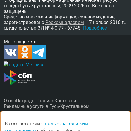
© Официальный информационный интернет ресурс
города Гусь-Хрустальный,
2009-2026 гг.
Все права
защищены.
Средство массовой информации, сетевое издание,
зарегистрировано
Роскомнадзором
17 ноября 2016 г.,
свидетельство
ЭЛ № ФС 77 - 67745
Подробнее
Мы в соцсетях:
О нас
Награды
Правила
Контакты
Рекламные услуги в Гусь-Хрустальном
В соответствии с
В соответствии с
пользовательским
пользовательским
соглашением
соглашением
сайта «Гусь-Инфо»,
сайта «Гусь-Инфо»,