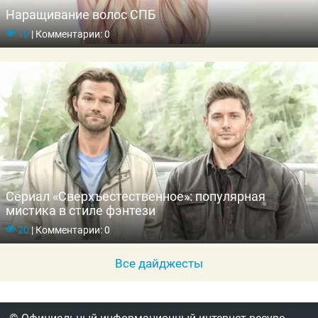
Наращивание волос СПБ
10
|
Комментарии: 0
Сериал «Сверхъестественное»: популярная
мистика в стиле фэнтези
20
|
Комментарии: 0
Все дайджесты