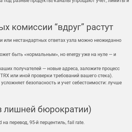
а под разные продукты/каналы упрощают учет, лимиты и
ых комиссии “вдруг” растут
ции или нестандартных ответах узла можно неожиданно
ожет быть «нормальным», но energy уже на нуле — и
 ваших получателей — новые адреса, заложите процесс
TRX или иной проверки требований вашего стека).
о усложняет безопасность и учет себестоимости: лучше
ез лишней бюрократии)
а перевод, 95-й перцентиль, fail rate.