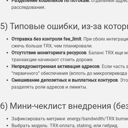
Разделение кошельков по потокам:
отдельные адрес
расследования.
5) Типовые ошибки, из-за котор
Отправка без контроля fee_limit
. При сбоях интегра
сжечь больше TRX, чем планировали.
Отсутствие мониторинга ресурсов
. Баланс TRX еще м
транзакции начинают стоить дороже.
Непредусмотренная активация адресов
. Если часть
“первичного” обеспечения (вплоть до микроперевода 
Смешивание депозитных и выплатных контуров
. Эт
разделять роли адресов и лимиты.
6) Мини-чеклист внедрения (б
Зафиксировать метрики: energy/bandwidth/TRX burned н
Выбрать модель: TRX-оплата, staking, или гибрид.