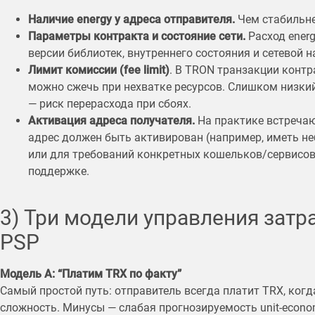
Наличие energy у адреса отправителя.
Чем стабильне
Параметры контракта и состояние сети.
Расход energ
версии библиотек, внутреннего состояния и сетевой н
Лимит комиссии (fee limit)
. В TRON транзакции контр
можно сжечь при нехватке ресурсов. Слишком низки
— риск перерасхода при сбоях.
Активация адреса получателя.
На практике встречаю
адрес должен быть активирован (например, иметь н
или для требований конкретных кошельков/сервисов)
поддержке.
3) Три модели управления затр
PSP
Модель A: “Платим TRX по факту”
Самый простой путь: отправитель всегда платит TRX, ког
сложность. Минусы — слабая прогнозируемость unit-econo