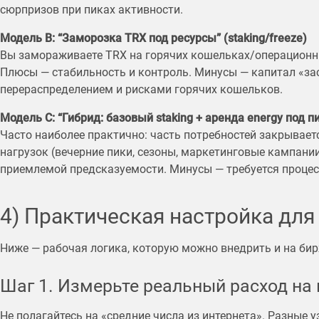
сюрпризов при пиках активности.
Модель B: “Заморозка TRX под ресурсы” (staking/freeze)
Вы замораживаете TRX на горячих кошельках/операционных
Плюсы — стабильность и контроль. Минусы — капитал «за
перераспределением и рисками горячих кошельков.
Модель C: “Гибрид: базовый staking + аренда energy под п
Часто наиболее практично: часть потребностей закрываетс
нагрузок (вечерние пики, сезоны, маркетинговые кампан
приемлемой предсказуемости. Минусы — требуется процес
4) Практическая настройка для
Ниже — рабочая логика, которую можно внедрить и на бирж
Шаг 1. Измерьте реальный расход на
Не полагайтесь на «средние числа из интернета». Разные 