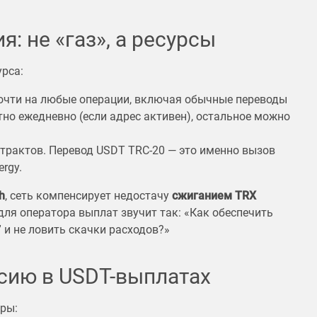
я: не «газ», а ресурсы
рса:
очти на любые операции, включая обычные переводы
тно ежедневно (если адрес активен), остальное можно
трактов. Перевод USDT TRC-20 — это именно вызов
rgy.
h
, сеть компенсирует недостачу
сжиганием TRX
для оператора выплат звучит так: «Как обеспечить
 и не ловить скачки расходов?»
ссию в USDT-выплатах
ры: