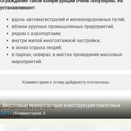
Ограждения такой конфигурации очень популярны. Их
устанавливают:
вдоль автомагистралей и железнодорожных путей;
вблизи крупных промышленных предприятий;
рядом с аэропортами;
внутри жилой многоэтажной застройки;
в зонах отдыха людей;
в парках, скверах, в местах проведения массовых
мероприятий.
Комментарии к этому дайджесту отключены
Мостовые инвентарные конструкции пакетные
ДАЙДЖЕСТЫ ПО ТЕМЕ
11
|
Комментарии: 0