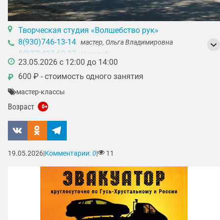
Творческая студия «Волшебство рук»
8(930)746-13-14
мастер, Ольга Владимировна
8(977)497-60-37
Николай
23.05.2026 с 12:00 до 14:00
600 ₽ - стоимость одного занятия
₽
мастер-классы
Возраст
0+
19.05.2026
|
Комментарии:
0
|
11