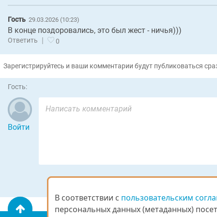
Гость
29.03.2026 (10:23)
В конце поздоровались, это был жест - ничья)))
|
Ответить
0
Зарегистрируйтесь и ваши комментарии будут публиковаться сраз
Гость:
Войти
В соответствии с
В соответствии с
пользовательским согл
пользовательским согл
персональных данных (метаданных) посети
персональных данных (метаданных) посети