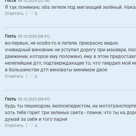
Гость
04.10.2025 (22:16)
Я так понимаю, оба летели под мигающий зелёный. Нака
|
Ответить
0
Гость
05.10.2025 (08:41)
во-первых, не особо-то и летели, прекрасно видно
очевидный виновник не уступил дорогу при маневре, по
движении, которое ему положено, ему в этом предостав
нелепейшее дтп, подтверждающее то, что твердил мой и
в большинстве дтп виноваты минимум двое
|
Ответить
0
Гость
05.10.2025 (08:47)
будь ты пешеходом, велосипедистом, на мототранспорте
хоть тебе горит три зеленых света - помни, что ты на дор
думай за себя и того парня
|
Ответить
0