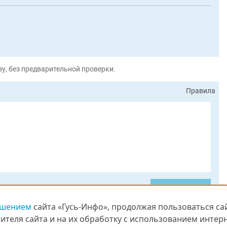
у, без предварительной проверки.
Правила
Отправить
ашением
ашением
сайта «Гусь-Инфо», продолжая пользоваться сай
сайта «Гусь-Инфо», продолжая пользоваться сай
теля сайта и на их обработку с использованием интерн
теля сайта и на их обработку с использованием интерн