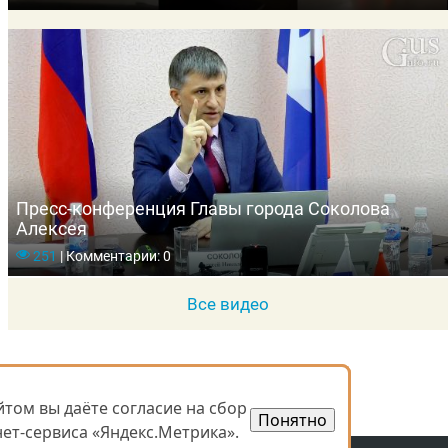
Пресс-конференция Главы города Соколова
Алексея
251
|
Комментарии: 0
Все видео
том вы даёте согласие на сбор
том вы даёте согласие на сбор
Понятно
Понятно
ет-сервиса «Яндекс.Метрика».
ет-сервиса «Яндекс.Метрика».