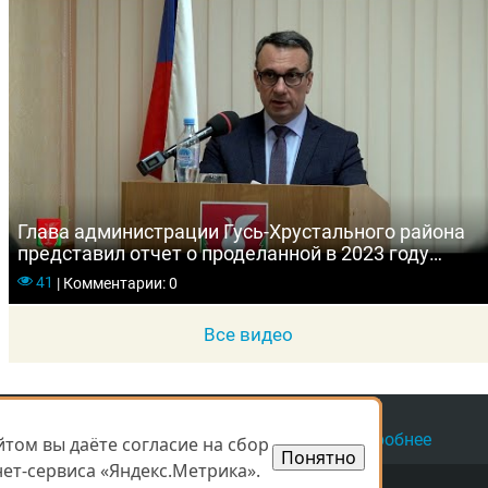
Глава администрации Гусь-Хрустального района
представил отчет о проделанной в 2023 году
работе
41
|
Комментарии: 0
Все видео
а защищены.
16 г.,
свидетельство
ЭЛ № ФС 77 - 67745
Подробнее
том вы даёте согласие на сбор
том вы даёте согласие на сбор
Понятно
Понятно
ет-сервиса «Яндекс.Метрика».
ет-сервиса «Яндекс.Метрика».