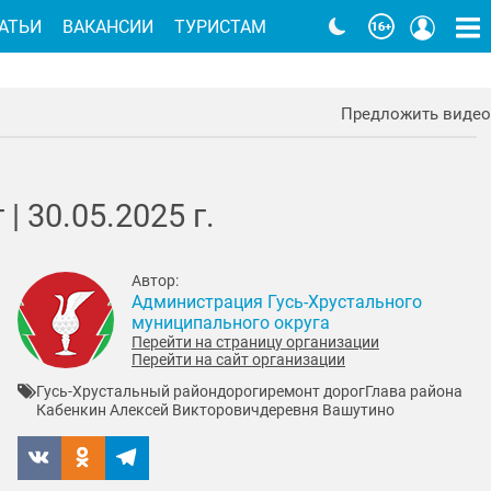
АТЬИ
ВАКАНСИИ
ТУРИСТАМ
Предложить видео
 |
30.05.2025
г.
Автор:
Администрация Гусь-Хрустального
муниципального округа
Перейти на страницу организации
Перейти на сайт организации
Гусь-Хрустальный район
дороги
ремонт дорог
Глава района
Кабенкин Алексей Викторович
деревня Вашутино