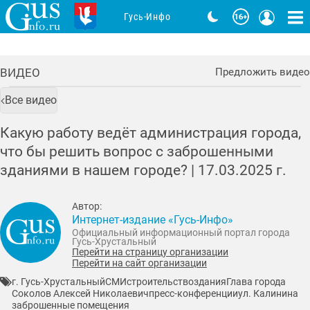
Гусь-Инфо
ВИДЕО
Предложить видео
Все видео
Какую работу ведёт администрация города,
что бы решить вопрос с заброшенными
зданиями в нашем городе? |
17.03.2025
г.
Автор:
Интернет-издание «Гусь-Инфо»
Официальный информационный портал города
Гусь-Хрустальный
Перейти на страницу организации
Перейти на сайт организации
г. Гусь-Хрустальный
СМИ
строительство
здания
Глава города
Соколов Алексей Николаевич
пресс-конференции
ул. Калинина
заброшенные помещения