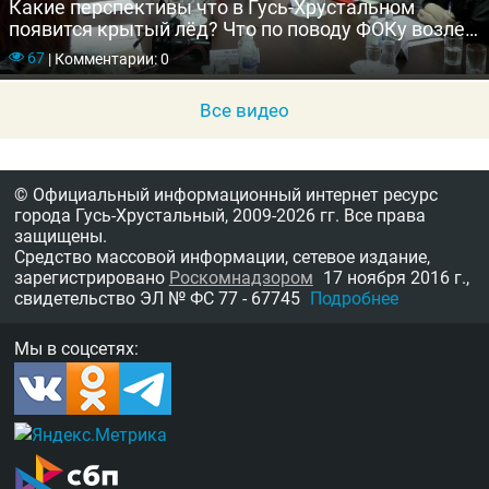
Какие перспективы что в Гусь-Хрустальном
появится крытый лёд? Что по поводу ФОКу возле
школы №1?
67
|
Комментарии: 0
Все видео
© Официальный информационный интернет ресурс
города Гусь-Хрустальный,
2009-2026 гг.
Все права
защищены.
Средство массовой информации, сетевое издание,
зарегистрировано
Роскомнадзором
17 ноября 2016 г.,
свидетельство
ЭЛ № ФС 77 - 67745
Подробнее
Мы в соцсетях: