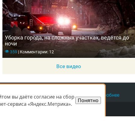
Уборка города, на сложных участках, ведётся до
ночи
359
|
Комментарии: 12
Все видео
а защищены.
16 г.,
свидетельство
ЭЛ № ФС 77 - 67745
Подробнее
том вы даёте согласие на сбор
том вы даёте согласие на сбор
Понятно
Понятно
ет-сервиса «Яндекс.Метрика».
ет-сервиса «Яндекс.Метрика».
Мы в соцсетях:
­сти не несёт.
о­жет не сов­па­
в несут от­вет­