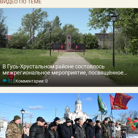
ВИДЕО ПО ТЕМЕ
В Гусь-Хрустальном районе состоялось
межрегиональное мероприятие, посвящённое
Дню пограничника
52
|
Комментарии: 0