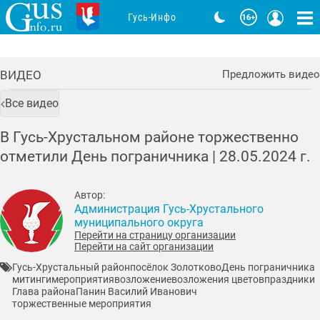
Гусь-Инфо
ВИДЕО
Предложить видео
Все видео
В Гусь-Хрус­таль­ном рай­оне тор­жес­твен­но
от­ме­тили День пог­ра­нич­ни­ка |
28.05.2024
г.
Автор:
Администрация Гусь-Хрустального
муниципального округа
Перейти на страницу организации
Перейти на сайт организации
Гусь-Хрустальный район
посёлок Золотково
День пограничника
митинги
мероприятия
возложение
возложения цветов
праздники
Глава района
Панин Василий Иванович
торжественные мероприятия