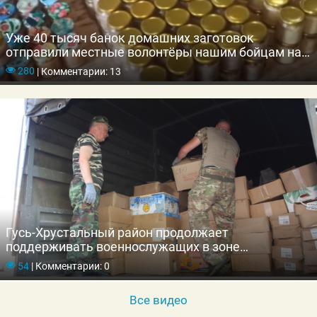
Уже 40 тысяч банок домашних заготовок
отправили местные волонтёры нашим бойцам на
СВО.
280
|
Комментарии: 13
Гусь-Хрустальный район продолжает
поддерживать военнослужащих в зоне
специальной военной операции
54
|
Комментарии: 0
Все видео