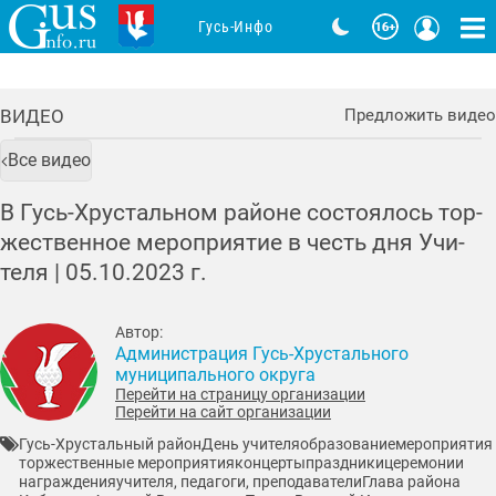
Гусь-Инфо
ВИДЕО
Предложить видео
Все видео
В Гусь-Хрус­таль­ном рай­оне сос­то­ялось тор­
жес­твен­ное ме­роп­ри­ятие в честь дня Учи­
теля |
05.10.2023
г.
Автор:
Администрация Гусь-Хрустального
муниципального округа
Перейти на страницу организации
Перейти на сайт организации
Гусь-Хрустальный район
День учителя
образование
мероприятия
торжественные мероприятия
концерты
праздники
церемонии
награждения
учителя, педагоги, преподаватели
Глава района