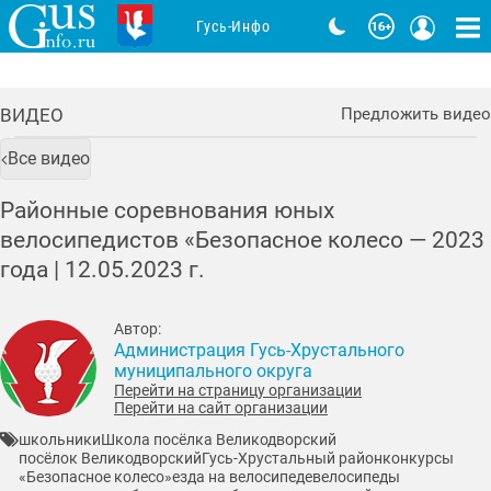
Гусь-Инфо
ВИДЕО
Предложить видео
Все видео
Районные соревнования юных
велосипедистов «Безопасное колесо — 2023
года |
12.05.2023
г.
Автор:
Администрация Гусь-Хрустального
муниципального округа
Перейти на страницу организации
Перейти на сайт организации
школьники
Школа посёлка Великодворский
посёлок Великодворский
Гусь-Хрустальный район
конкурсы
«Безопасное колесо»
езда на велосипеде
велосипеды