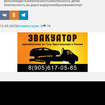
велосипедисты
безопасность
безопасность детей
безопасность на дорогах
дороги
образование
спорт
12.05.2023
|
Комментарии:
0
|
76