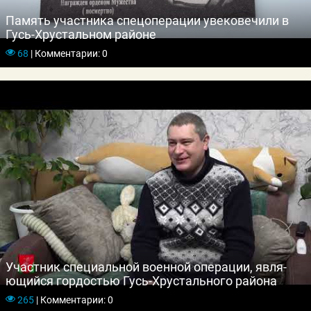
Память участника спецоперации увековечили в
Гусь-Хрустальном районе
68
|
Комментарии: 0
Учас­тник спе­ци­аль­ной во­ен­ной опе­рации, яв­ля­
ющий­ся гор­достью Гусь-Хрус­таль­но­го рай­она
265
|
Комментарии: 0