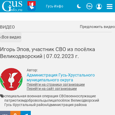
Гусь-Инфо
ВИДЕО
Предложить видео
Все видео
Игорь Эпов, участник СВО из посёлка
Великодворский |
07.02.2023
г.
Автор:
Администрация Гусь-Хрустального
муниципального округа
Перейти на страницу организации
Перейти на сайт организации
специальная военная операция СВО
военнослужащие
патриотизм
добровольцы
лица
посёлок Великодворский
Гусь-Хрустальный район
Администрация района