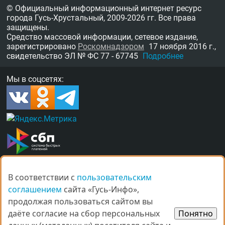
© Официальный информационный интернет ресурс
города Гусь-Хрустальный,
2009-2026 гг.
Все права
защищены.
Средство массовой информации, сетевое издание,
зарегистрировано
Роскомнадзором
17 ноября 2016 г.,
свидетельство
ЭЛ № ФС 77 - 67745
Подробнее
Мы в соцсетях:
В соответствии с
В соответствии с
пользовательским
пользовательским
О нас
Награды
Правила
Контакты
соглашением
соглашением
сайта «Гусь-Инфо»,
сайта «Гусь-Инфо»,
Рекламные услуги в Гусь-Хрустальном
продолжая пользоваться сайтом вы
продолжая пользоваться сайтом вы
даёте согласие на сбор персональных
даёте согласие на сбор персональных
Понятно
Понятно