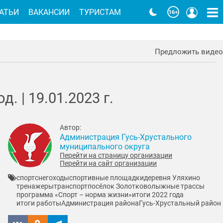
АТЬИ
ВАКАНСИИ
ТУРИСТАМ
Предложить видео
д. |
19.01.2023
г.
Автор:
Администрация Гусь-Хрустального
муниципального округа
Перейти на страницу организации
Перейти на сайт организации
спорт
снегоходы
спортивные площадки
деревня Уляхино
тренажеры
транспорт
посёлок Золотково
лыжные трассы
программа «Спорт – норма жизни»
итоги 2022 года
итоги работы
Администрация района
Гусь-Хрустальный район