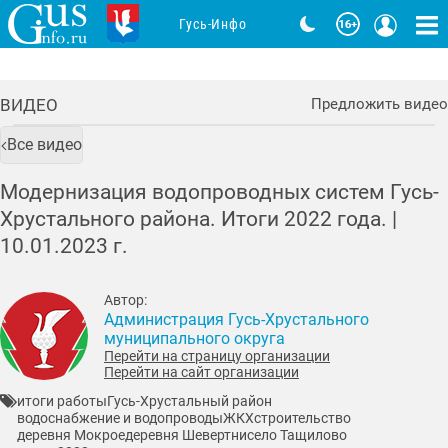
Гусь-Инфо
ВИДЕО
Предложить видео
Все видео
Модернизация водопроводных систем Гусь-
Хрустального района. Итоги 2022 года. |
10.01.2023
г.
Автор:
Администрация Гусь-Хрустального
муниципального округа
Перейти на страницу организации
Перейти на сайт организации
итоги работы
Гусь-Хрустальный район
водоснабжение и водопроводы
ЖКХ
строительство
деревня Мокрое
деревня Шевертни
село Тащилово