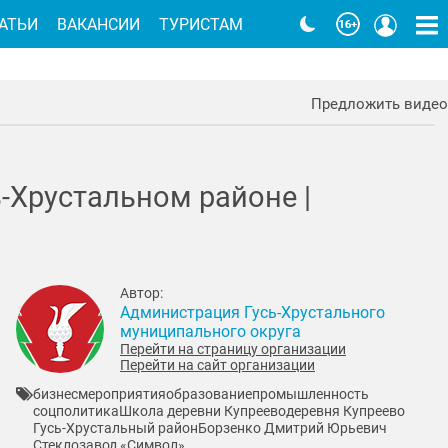
АТЬИ
ВАКАНСИИ
ТУРИСТАМ
Предложить видео
Хрустальном районе |
Автор:
Администрация Гусь-Хрустального
муниципального округа
Перейти на страницу организации
Перейти на сайт организации
бизнес
мероприятия
образование
промышленность
соцполитика
Школа деревни Купреево
деревня Купреево
Гусь-Хрустальный район
Борзенко Дмитрий Юрьевич
Стеклозавод «Символ»