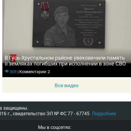
В Гусь-Хрустальном районе увековечили память
о земляках погибших при исполнении в зоне СВО
309
|
Комментарии: 2
Все видео
а защищены.
16 г.,
свидетельство
ЭЛ № ФС 77 - 67745
Подробнее
Мы в соцсетях: