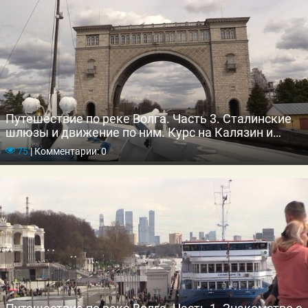
Путешествие по реке Волга. Часть 3. Сталинские
шлюзы и движение по ним. Курс на Калязин и
затопленный город.
75
|
Комментарии: 0