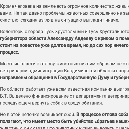
Кроме человека на земле есть огромное количество живых
вами. Не так давно проблемы животных совершенно не за
счастью, сегодня взгляд на ситуацию выглядит иначе.
Волонтёры с города Гусь-Хрустальный и Гусь-Хрустальног
губернатора области Александру Авдееву с криком о пом
стоит на повестке уже долгое время, но до сих пор ничег
процесс.
Местные власти к отлову животных никоим образом не от
ветеринарии администрации Владимирской области напря
направлены обращения в Государственную Думу и губерн
По области работает уже всем известная компания выигр
Б.Т. Выделено финансирование от департамента ветеринар
последующем вернуть собак в среду обитания.
Но в этой цепочке возникает сбой.
В процессе отлова соб
полагают, что имеет место быть убийство «братьев наши
животных, он сказал, что животных нужно вывозить с цел