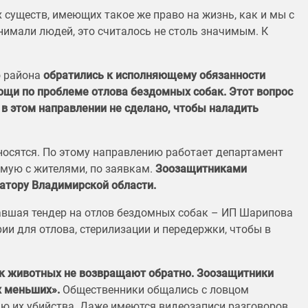
 существ, имеющих такое же право на жизнь, как и мы с
нимали людей, это считалось не столь значимым. К
о района
обратились к исполняющему обязанности
ощи по проблеме отлова бездомных собак. Этот вопрос
о в этом направлении не сделано, чтобы наладить
носятся. По этому направлению работает департамент
мую с жителями, по заявкам.
Зоозащитниками
атору Владимирской области.
авшая тендер на отлов бездомных собак – ИП Шарипова
ии для отлова, стерилизации и передержки, чтобы в
ак животных не возвращают обратно. Зоозащитники
х меньших».
Общественники общались с ловцом
ью их убийства. Даже имеются видеозаписи разговоров.