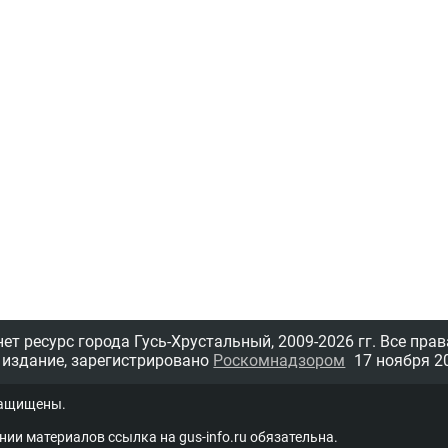
т ресурс города Гусь-Хрустальный,
2009-2026 гг.
Все прав
 издание, зарегистрировано
Роскомнадзором
17 ноября 20
защищены.
нии материалов ссыл­ка на
gus-info.ru
обя­за­тель­на.