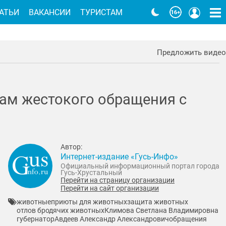
АТЬИ
ВАКАНСИИ
ТУРИСТАМ
Предложить видео
ам жестокого обращения с
Автор:
Интернет-издание «Гусь-Инфо»
Официальный информационный портал города
Гусь-Хрустальный
Перейти на страницу организации
Перейти на сайт организации
животные
приюты для животных
защита животных
отлов бродячих животных
Климова Светлана Владимировна
губернатор
Авдеев Александр Александрович
обращения