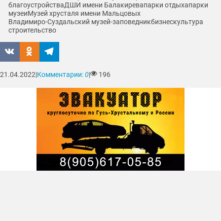
благоустройства
ДШИ имени Балакирева
парки отдыха
парки
музеи
Музей хрусталя имени Мальцовых
Владимиро-Суздальский музей-заповедник
бизнес
культура
строительство
21.04.2022
|
Комментарии:
0
|
196