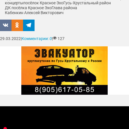
концерты
посёлок Красное Эхо
Гусь-Хрустальный район
ДК посёлка Красное Эхо
Глава района
Кабенкин Алексей Викторович
29.03.2022
|
Комментарии:
0
|
127