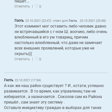
пишет...
|
Ответить
0
Гость
23.10.2021 (22:47)
ответ для
Гость
23.10.2021 (20:48)
Этот коммент мог оставить либо человек давно
не встречавшийся с г-ном Ш. воочию, либо очень
влюбленный в его ум товарищ, причем
настолько влюбленный, что даже не замечает
всех внешних проявлений, которые уже не
скрыть(((
|
Ответить
0
Гость
22.10.2021 (17:54)
А как же наш район существует ? И , кстати, успешно
развивается . В то время, как управленец там не
избирается , а назначается . Соколов сам из Района
пришёл , сам знает эту систему .
Оставьте инициативу граждан в выборах для таких