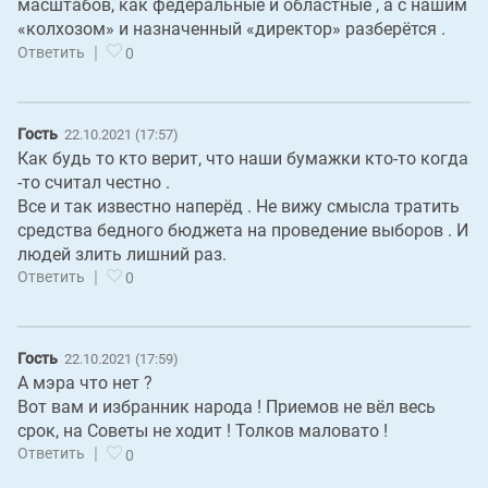
масштабов, как федеральные и областные , а с нашим
«колхозом» и назначенный «директор» разберётся .
|
Ответить
0
Гость
22.10.2021 (17:57)
Как будь то кто верит, что наши бумажки кто-то когда
-то считал честно .
Все и так известно наперёд . Не вижу смысла тратить
средства бедного бюджета на проведение выборов . И
людей злить лишний раз.
|
Ответить
0
Гость
22.10.2021 (17:59)
А мэра что нет ?
Вот вам и избранник народа ! Приемов не вёл весь
срок, на Советы не ходит ! Толков маловато !
|
Ответить
0