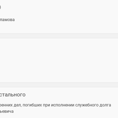
)
рламова
стального
енних дел, погибших при исполнении служебного долга
льевича