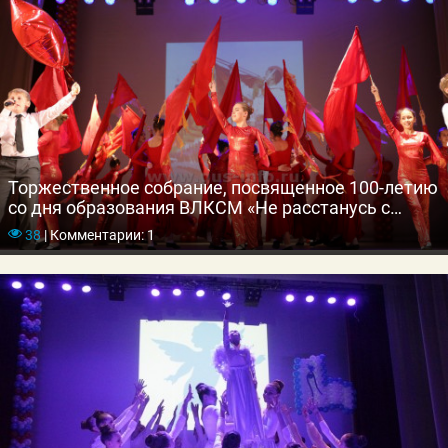
Торжественное собрание, посвященное 100-летию
со дня образования ВЛКСМ «Не расстанусь с
комсомолом!»
38
|
Комментарии: 1