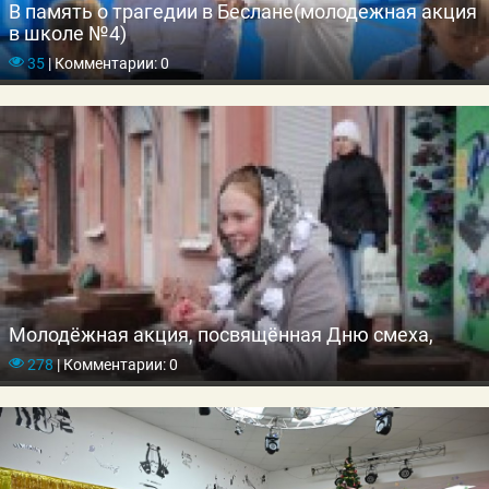
В память о трагедии в Беслане(молодежная акция
в школе №4)
35
|
Комментарии: 0
Молодёжная акция, посвящённая Дню смеха,
278
|
Комментарии: 0