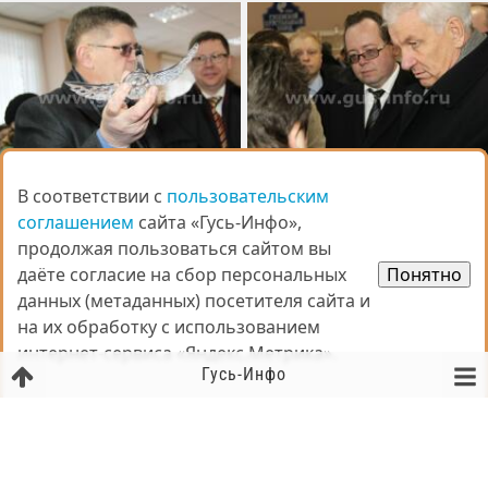
В соответствии с
В соответствии с
пользовательским
пользовательским
соглашением
соглашением
сайта «Гусь-Инфо»,
сайта «Гусь-Инфо»,
продолжая пользоваться сайтом вы
продолжая пользоваться сайтом вы
даёте согласие на сбор персональных
даёте согласие на сбор персональных
Понятно
Понятно
данных (метаданных) посетителя сайта и
данных (метаданных) посетителя сайта и
на их обработку с использованием
на их обработку с использованием
интернет-сервиса «Яндекс.Метрика».
интернет-сервиса «Яндекс.Метрика».
Гусь-Инфо