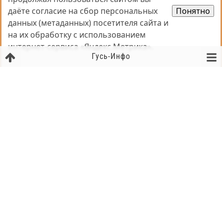
даёте согласие на сбор персональных
даёте согласие на сбор персональных
Понятно
Понятно
данных (метаданных) посетителя сайта и
данных (метаданных) посетителя сайта и
на их обработку с использованием
на их обработку с использованием
интернет-сервиса «Яндекс.Метрика».
интернет-сервиса «Яндекс.Метрика».
Гусь-Инфо