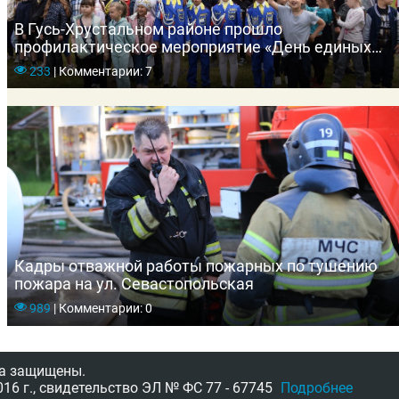
В Гусь-Хрустальном районе прошло
профилактическое мероприятие «День единых
действий»
233
|
Комментарии: 7
Кадры отважной работы пожарных по тушению
пожара на ул. Севастопольская
989
|
Комментарии: 0
а защищены.
16 г.,
свидетельство
ЭЛ № ФС 77 - 67745
Подробнее