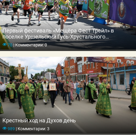
Первый фестиваль «Мещёра Фест Трейл» в
поселке Уршельский Гусь-Хрустального
муниципального округа
70
|
Комментарии: 0
Крестный ход на Духов день
989
|
Комментарии: 3