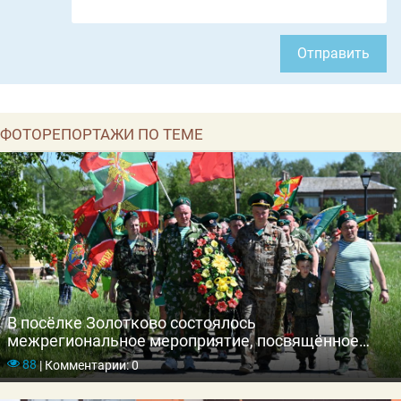
Отправить
ФОТОРЕПОРТАЖИ ПО ТЕМЕ
В посёлке Золотково состоялось
межрегиональное мероприятие, посвящённое
Дню пограничника
88
|
Комментарии: 0