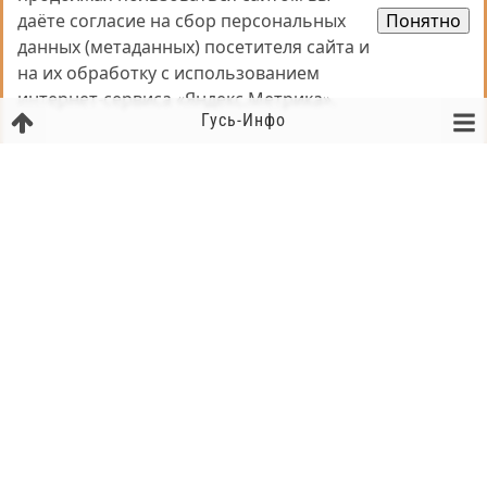
даёте согласие на сбор персональных
даёте согласие на сбор персональных
Понятно
Понятно
данных (метаданных) посетителя сайта и
данных (метаданных) посетителя сайта и
на их обработку с использованием
на их обработку с использованием
интернет-сервиса «Яндекс.Метрика».
интернет-сервиса «Яндекс.Метрика».
Гусь-Инфо