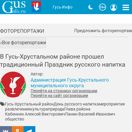
Гусь-Инфо
ФОТОРЕПОРТАЖИ
Предложить фоторепортаж
Все фоторепортажи
В Гусь-Хрустальном районе прошел
традиционный Праздник русского напитка
Автор:
Администрация Гусь-Хрустального
муниципального округа
Перейти на страницу организации
Перейти на сайт организации
Гусь-Хрустальный район
День русского напитка
мероприятия
развлечения
культура
природа
Глава района
Кабенкин Алексей Викторович
Панин Василий Иванович
общество