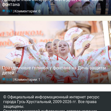
фонтана
997
|
Комментарии: 0
Праздничные гулянья у фонтана на День защиты
детей
969
|
Комментарии: 1
© Официальный информационный интернет ресурс
города Гусь-Хрустальный,
2009-2026 гг.
Все права
защищены.