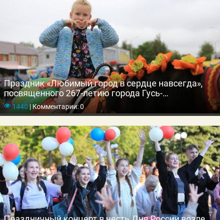
Праздник «Любимый город в сердце навсегда»,
посвященного 267-летию города Гусь-
Хрустальный
1440
|
Комментарии: 0
Праздничный концерт в честь Дня России возле