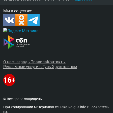
Мы в соцсетях:
О нас
Награды
Правила
Контакты
Рекламные услуги в Гусь-Хрустальном
© Все права защищены.
При копировании материалов ссыл­ка на
gus-info.ru
обя­за­тель­
на.