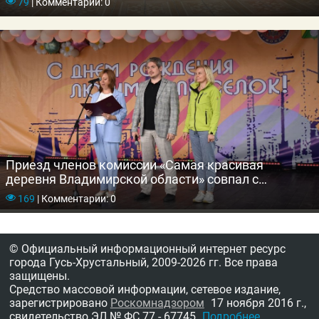
79
|
Комментарии: 0
Приезд членов комиссии «Самая красивая
деревня Владимирской области» совпал с
празднованием Дня поселка Уршельский
169
|
Комментарии: 0
© Официальный информационный интернет ресурс
города Гусь-Хрустальный,
2009-2026 гг.
Все права
защищены.
Средство массовой информации, сетевое издание,
зарегистрировано
Роскомнадзором
17 ноября 2016 г.,
свидетельство
ЭЛ № ФС 77 - 67745
Подробнее