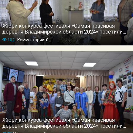
Жюри конкурса-фестиваля «Самая красивая
деревня Владимирской области 2024» посетили
поселок Иванищи
102
|
Комментарии: 0
Жюри конкурса-фестиваля «Самая красивая
деревня Владимирской области 2024» посетили
деревню Аксёново