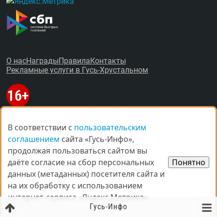
О нас
Награды
Правила
Контакты
Рекламные услуги в Гусь-Хрустальном
В соответствии с
В соответствии с
пользовательским
пользовательским
© Все права защищены.
соглашением
соглашением
сайта «Гусь-Инфо»,
сайта «Гусь-Инфо»,
При копировании материалов ссыл­ка на
gus-info.ru
обя­за­тель­
продолжая пользоваться сайтом вы
продолжая пользоваться сайтом вы
на.
даёте согласие на сбор персональных
даёте согласие на сбор персональных
Понятно
Понятно
За содержание рекламных объявлений администра­ция пор­та­
данных (метаданных) посетителя сайта и
данных (метаданных) посетителя сайта и
ла от­вет­ствен­но­сти не несёт. Остав­ля­ем за со­бой пра­во ре­дак­
тор­ской прав­ки объ­яв­ле­ний. Мне­ние ав­то­ров мо­жет не сов­па­
на их обработку с использованием
на их обработку с использованием
дать с мне­ни­ем адми­ни­стра­ции пор­та­ла. Ав­то­ры опуб­ли­ко­ван­
интернет-сервиса «Яндекс.Метрика».
интернет-сервиса «Яндекс.Метрика».
ных ма­те­ри­а­лов несут от­вет­ствен­ность за под­бор и точ­ность
Гусь-Инфо
при­ве­дён­ных фак­тов. Ес­ли вы счи­та­е­те, что на пор­та­ле раз­ме­