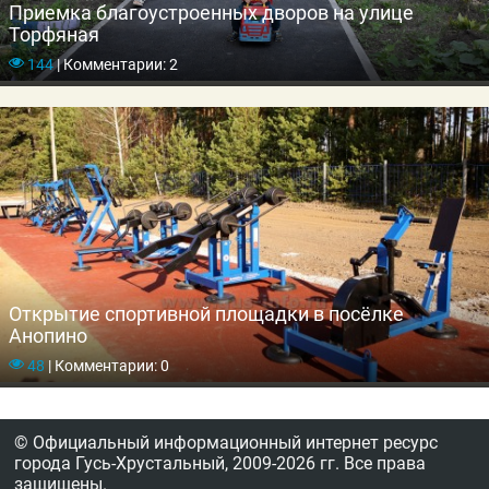
Приемка благоустроенных дворов на улице
Торфяная
144
|
Комментарии: 2
Открытие спортивной площадки в посёлке
Анопино
48
|
Комментарии: 0
© Официальный информационный интернет ресурс
города Гусь-Хрустальный,
2009-2026 гг.
Все права
защищены.