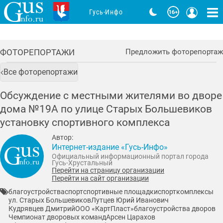
Гусь-Инфо
ФОТОРЕПОРТАЖИ
Предложить фоторепортаж
Все фоторепортажи
Обсуждение с местными жителями во дворе
дома №19А по улице Старых Большевиков
установку спортивного комплекса
Автор:
Интернет-издание «Гусь-Инфо»
Официальный информационный портал города
Гусь-Хрустальный
Перейти на страницу организации
Перейти на сайт организации
благоустройства
спорт
спортивные площадки
спорткомплексы
ул. Старых Большевиков
Лутцев Юрий Иванович
Кудрявцев Дмитрий
ООО «КартПласт»
благоустройства дворов
Чемпионат дворовых команд
Арсен Царахов