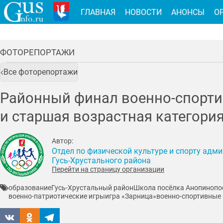
ГЛАВНАЯ
НОВОСТИ
АНОНСЫ
О
ФОТОРЕПОРТАЖИ
Все фоторепортажи
Районный финал военно-спортив
и старшая возрастная категори
Автор:
Отдел по физической культуре и спорту адм
Гусь-Хрустального района
Перейти на страницу организации
образование
Гусь-Хрустальный район
Школа посёлка Анопино
по
военно-патриотические игры
игра «Зарница»
военно-спортивные