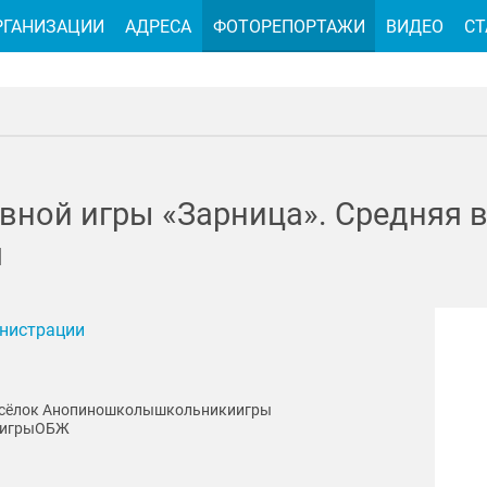
РГАНИЗАЦИИ
АДРЕСА
ФОТОРЕПОРТАЖИ
ВИДЕО
СТ
ной игры «Зарница». Средняя во
я
инистрации
сёлок Анопино
школы
школьники
игры
 игры
ОБЖ