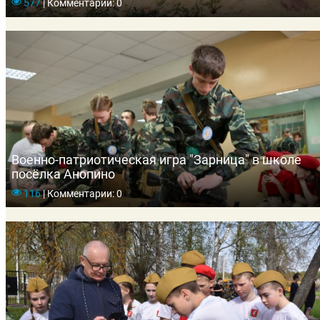
577
|
Комментарии: 0
Военно-патриотическая игра "Зарница" в школе
посёлка Анопино
116
|
Комментарии: 0