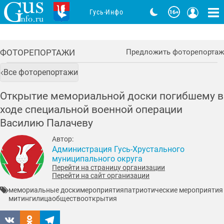
Гусь-Инфо
ФОТОРЕПОРТАЖИ
Предложить фоторепортаж
Все фоторепортажи
Открытие мемориальной доски погибшему в
ходе специальной военной операции
Василию Палачеву
Автор:
Администрация Гусь-Хрустального
муниципального округа
Перейти на страницу организации
Перейти на сайт организации
мемориальные доски
мероприятия
патриотические мероприятия
митинги
лица
общество
открытия