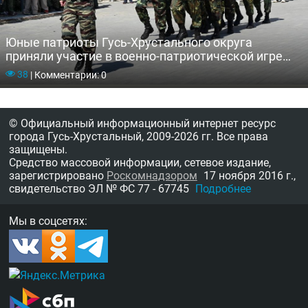
Юные патриоты Гусь-Хрустального округа
приняли участие в военно-патриотической игре
«Зарница 2.0»
38
|
Комментарии: 0
© Официальный информационный интернет ресурс
города Гусь-Хрустальный,
2009-2026 гг.
Все права
защищены.
Средство массовой информации, сетевое издание,
зарегистрировано
Роскомнадзором
17 ноября 2016 г.,
свидетельство
ЭЛ № ФС 77 - 67745
Подробнее
Мы в соцсетях: