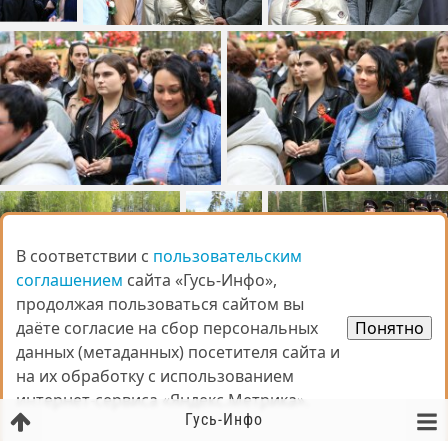
В соответствии с
В соответствии с
пользовательским
пользовательским
соглашением
соглашением
сайта «Гусь-Инфо»,
сайта «Гусь-Инфо»,
продолжая пользоваться сайтом вы
продолжая пользоваться сайтом вы
даёте согласие на сбор персональных
даёте согласие на сбор персональных
Понятно
Понятно
данных (метаданных) посетителя сайта и
данных (метаданных) посетителя сайта и
на их обработку с использованием
на их обработку с использованием
интернет-сервиса «Яндекс.Метрика».
интернет-сервиса «Яндекс.Метрика».
Гусь-Инфо