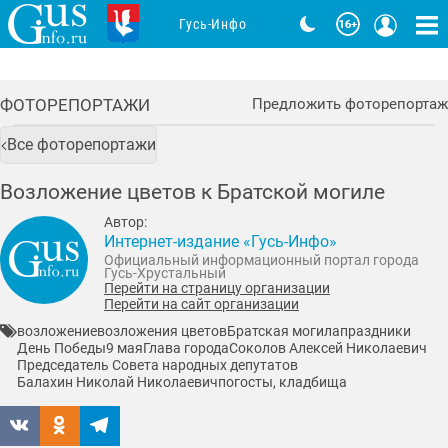
Гусь-Инфо
ФОТОРЕПОРТАЖИ
Предложить фоторепортаж
Все фоторепортажи
Возложение цветов к Братской могиле
Автор:
Интернет-издание «Гусь-Инфо»
Официальный информационный портал города
Гусь-Хрустальный
Перейти на страницу организации
Перейти на сайт организации
возложение
возложения цветов
Братская могила
праздники
День Победы
9 мая
Глава города
Соколов Алексей Николаевич
Председатель Совета народных депутатов
Балахин Николай Николаевич
погосты, кладбища