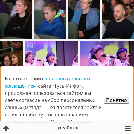
В соответствии с
В соответствии с
пользовательским
пользовательским
соглашением
соглашением
сайта «Гусь-Инфо»,
сайта «Гусь-Инфо»,
продолжая пользоваться сайтом вы
продолжая пользоваться сайтом вы
даёте согласие на сбор персональных
даёте согласие на сбор персональных
Понятно
Понятно
данных (метаданных) посетителя сайта и
данных (метаданных) посетителя сайта и
на их обработку с использованием
на их обработку с использованием
интернет-сервиса «Яндекс.Метрика».
интернет-сервиса «Яндекс.Метрика».
Гусь-Инфо