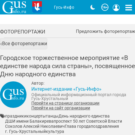
Гусь-Инфо
ФОТОРЕПОРТАЖИ
Предложить фоторепортаж
Все фоторепортажи
Городское торжественное мероприятие «В
единстве народа сила страны», посвященное
Дню народного единства
Автор:
Интернет-издание «Гусь-Инфо»
Официальный информационный портал города
Гусь-Хрустальный
Перейти на страницу организации
Перейти на сайт организации
праздники
концерты
танцы
День народного единства
ДШИ имени Балакирева
проспект 50 лет Советской Власти
Соколов Алексей Николаевич
Глава города
поздравления
г. Гусь-Хрустальный
культура