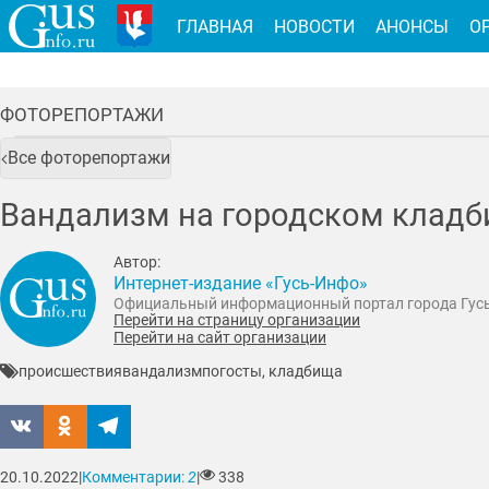
ГЛАВНАЯ
НОВОСТИ
АНОНСЫ
О
ФОТОРЕПОРТАЖИ
Все фоторепортажи
Вандализм на городском клад
Автор:
Интернет-издание «Гусь-Инфо»
Официальный информационный портал города Гус
Перейти на страницу организации
Перейти на сайт организации
происшествия
вандализм
погосты, кладбища
20.10.2022
|
Комментарии:
2
|
338