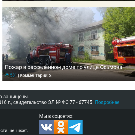
Пожар в расселённом доме по улице Осьмова
581
|
Комментарии: 2
а защищены.
16 г.,
свидетельство
ЭЛ № ФС 77 - 67745
Подробнее
Мы в соцсетях:
­сти не несёт.