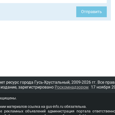
Отправить
т ресурс города Гусь-Хрустальный,
2009-2026 гг.
Все прав
 издание, зарегистрировано
Роскомнадзором
17 ноября 20
защищены.
нии материалов ссыл­ка на
gus-info.ru
обя­за­тель­на.
 рекламных объявлений администра­ция пор­та­ла от­вет­ствен­но