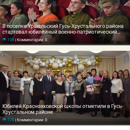
В поселке Уршельский Гусь-Хрустального района
стартовал юбилейный военно-патриотический
слет «Мещёрские зори»
108
|
Комментарии: 0
Юбилей Красноэховской школы отметили в Гусь-
Хрустальном районе
178
|
Комментарии: 0