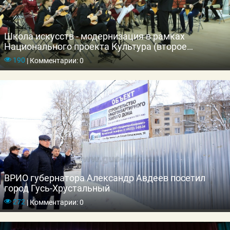
Школа искусств - модернизация в рамках
Национального проекта Культура (второе
отделение)
190
|
Комментарии: 0
ВРИО губернатора Александр Авдеев посетил
город Гусь-Хрустальный
272
|
Комментарии: 0