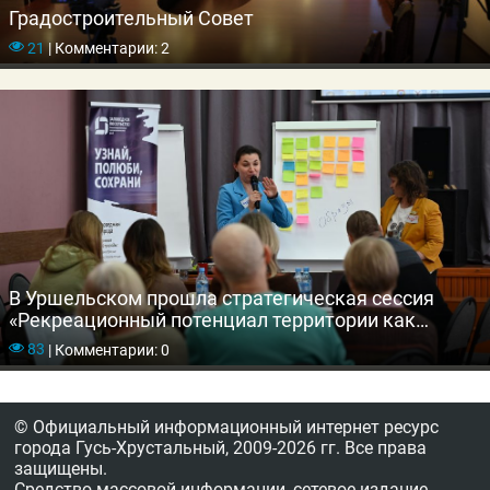
Градостроительный Совет
21
|
Комментарии: 2
В Уршельском прошла стратегическая сессия
«Рекреационный потенциал территории как
драйвер регионального развития»
83
|
Комментарии: 0
© Официальный информационный интернет ресурс
города Гусь-Хрустальный,
2009-2026 гг.
Все права
защищены.
Средство массовой информации, сетевое издание,