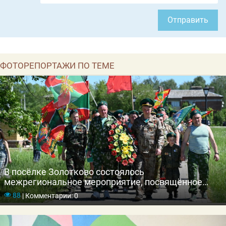
Отправить
ФОТОРЕПОРТАЖИ ПО ТЕМЕ
В посёлке Золотково состоялось
межрегиональное мероприятие, посвящённое
Дню пограничника
88
|
Комментарии: 0