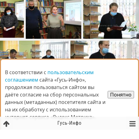
В соответствии с
В соответствии с
пользовательским
пользовательским
соглашением
соглашением
сайта «Гусь-Инфо»,
сайта «Гусь-Инфо»,
продолжая пользоваться сайтом вы
продолжая пользоваться сайтом вы
даёте согласие на сбор персональных
даёте согласие на сбор персональных
Понятно
Понятно
данных (метаданных) посетителя сайта и
данных (метаданных) посетителя сайта и
на их обработку с использованием
на их обработку с использованием
интернет-сервиса «Яндекс.Метрика».
интернет-сервиса «Яндекс.Метрика».
Гусь-Инфо