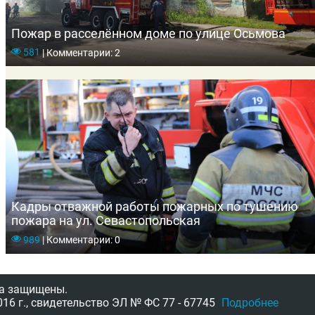
Пожар в расселённом доме по улице Осьмова
581
|
Комментарии: 2
Кадры отважной работы пожарных по тушению
пожара на ул. Севастопольская
989
|
Комментарии: 0
а защищены.
16 г.,
свидетельство
ЭЛ № ФС 77 - 67745
Подробнее