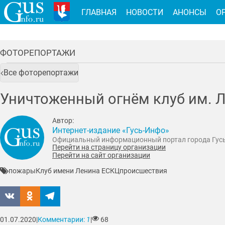
ГЛАВНАЯ
НОВОСТИ
АНОНСЫ
О
ФОТОРЕПОРТАЖИ
Все фоторепортажи
Уничтоженный огнём клуб им. Л
Автор:
Интернет-издание «Гусь-Инфо»
Официальный информационный портал города Гус
Перейти на страницу организации
Перейти на сайт организации
пожары
Клуб имени Ленина ЕСКЦ
происшествия
01.07.2020
|
Комментарии:
1
|
68