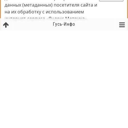
данных (метаданных) посетителя сайта и
данных (метаданных) посетителя сайта и
на их обработку с использованием
на их обработку с использованием
интернет-сервиса «Яндекс.Метрика».
интернет-сервиса «Яндекс.Метрика».
Гусь-Инфо