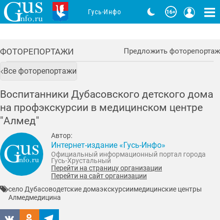
Гусь-Инфо
ФОТОРЕПОРТАЖИ
Предложить фоторепортаж
Все фоторепортажи
Воспитанники Дубасовского детского дома
на профэкскурсии в медицинском центре
"Алмед"
Автор:
Интернет-издание «Гусь-Инфо»
Официальный информационный портал города
Гусь-Хрустальный
Перейти на страницу организации
Перейти на сайт организации
село Дубасово
детские дома
экскурсии
медицинские центры
Алмед
медицина