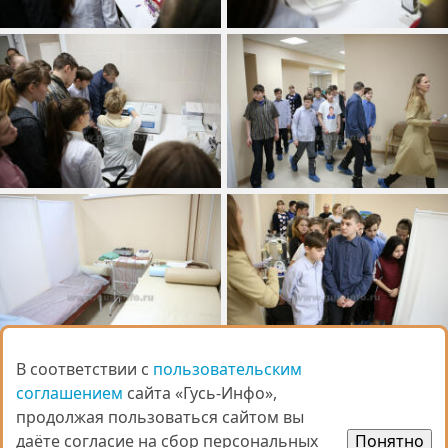
В соответствии с
В соответствии с
пользовательским
пользовательским
соглашением
соглашением
сайта «Гусь-Инфо»,
сайта «Гусь-Инфо»,
продолжая пользоваться сайтом вы
продолжая пользоваться сайтом вы
даёте согласие на сбор персональных
даёте согласие на сбор персональных
Понятно
Понятно